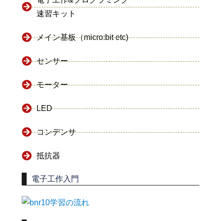
速習キット
メイン基板（micro:bit etc)
センサー
モーター
LED
コンデンサ
抵抗器
電子工作入門