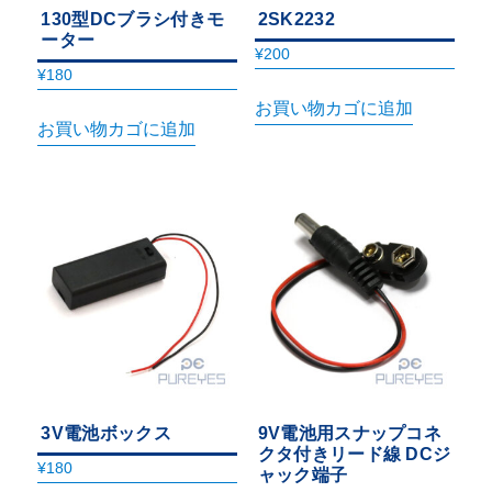
130型DCブラシ付きモ
2SK2232
ーター
¥
200
¥
180
お買い物カゴに追加
お買い物カゴに追加
3V電池ボックス
9V電池用スナップコネ
クタ付きリード線 DCジ
¥
180
ャック端子