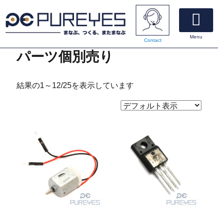
Menu
Contact
電子工作速習キット
オンラインショッピング
マニュアルダウンロード
私たちについて
お問い合わせ
パーツ個別売り
結果の1～12/25を表示しています