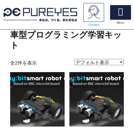
Menu
Contact
電子工作速習キット
オンラインショッピング
マニュアルダウンロード
私たちについて
お問い合わせ
車型プログラミング学習キッ
ト
全2件を表示