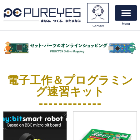
Menu
Contact
電子工作速習キット
オンラインショッピング
マニュアルダウンロード
私たちについて
お問い合わせ
電子工作＆プログラミン
グ速習キット