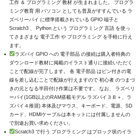
工作 ＆ プログラミング 教材 が生まれました。 プログラ
ミング教育 用 パソコン としても普及がすすんでいる ラ
ズベリーパイ に標準搭載されている GPIO 端子と
Scratch3 、 Python という プログラミング 言語 を使っ
てさまざまな 電子工作 や プログラミング を手軽に行え
ます。
ラズパイ GPIO への 電子部品 の接続は購入者特典の
ダウンロード教材に掲載のイラスト通りに接続いただく
ことで配線が完了します。 各 電子部品 はピン付きの電
線を差し込むことで配線が行えますので 初心者 のつまづ
きの元となる半田付け作業は不要です。 なお、 ラズベリ
ーパイ(1GB以上のRAM搭載モデル ラズパイ３Ｂ＋、ラ
ズパイ４推奨) 本体及びマウス、キーボード、電源、SD
カード、HDMIケーブルは本キットには付属しませんの
で別途お買い求めください。
Scratch3 で行う プログラミング はブロック状のイラ