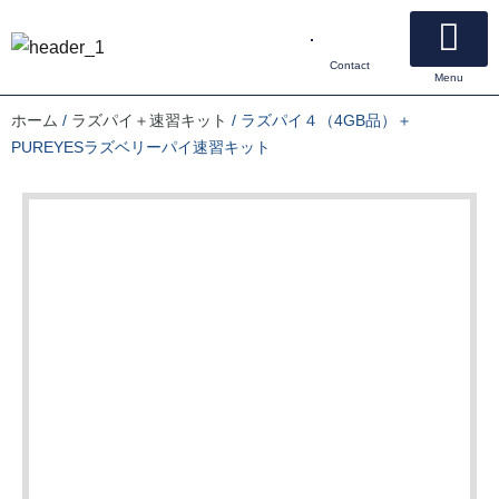
Contact
Menu
電子工作速習キット
オンラインショッピング
マニュアルダウンロード
私たちについて
お問い合わせ
ホーム
/
ラズパイ＋速習キット
/ ラズパイ４（4GB品）＋
PUREYESラズベリーパイ速習キット