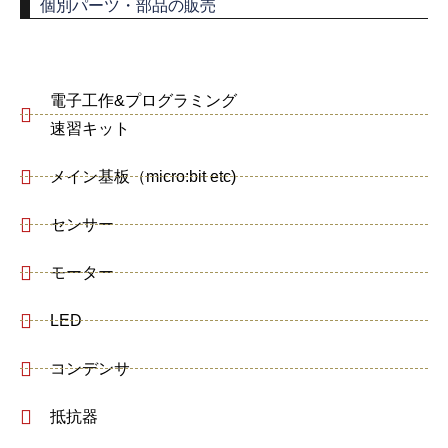
個別パーツ・部品の販売
電子工作&プログラミング
速習キット
メイン基板（micro:bit etc)
センサー
モーター
LED
コンデンサ
抵抗器