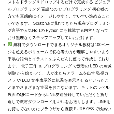
ストをドラッグ＆ドロップするだけで完成する ビジュア
ルプログラミング 言語なので プログラミング 初心者の
方でも直感的にイメージしやすく、すいすい進めること
ができます。 Scratch3に慣れてきたら現在プログラミン
グ言語で人気No.1の Python にも挑戦する内容となって
おり無理なくステップアップしていただけます。
無料でダウンロードできるオリジナル教材は100ペー
ジを超えるボリュームで初心者の方が理解しやすいよう
平易な語句とイラストをふんだんに使って作成しており
ます。 電子工作 ＆ プログラミング で定番の LED の点滅
制御 から始まって、 人が来たらアラームを出す 監視カ
メラ や LCD 文字表示器に気温を表示させるといったこ
とまでさまざまな実習をおこないます。キットのラベル
裏面のQRコードからLINE友達登録していただくと折り
返しで教材ダウンロード用URLをお送りします。LINEを
お持ちでない方はブラウザから直接 PUREYES で検索い