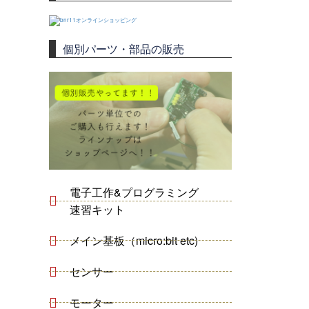
個別パーツ・部品の販売
電子工作&プログラミング
速習キット
メイン基板（micro:bit etc)
センサー
モーター